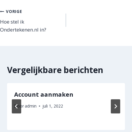
Bericht
VORIGE
Hoe stel ik
navigatie
Ondertekenen.nl in?
Vergelijkbare berichten
Account aanmaken
Door
admin
juli 1, 2022