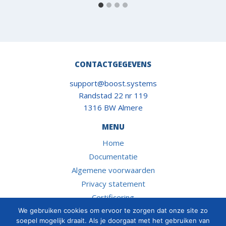
CONTACTGEGEVENS
support@boost.systems
Randstad 22 nr 119
1316 BW Almere
MENU
Home
Documentatie
Algemene voorwaarden
Privacy statement
Certificering
SOCIALS
We gebruiken cookies om ervoor te zorgen dat onze site zo
soepel mogelijk draait. Als je doorgaat met het gebruiken van