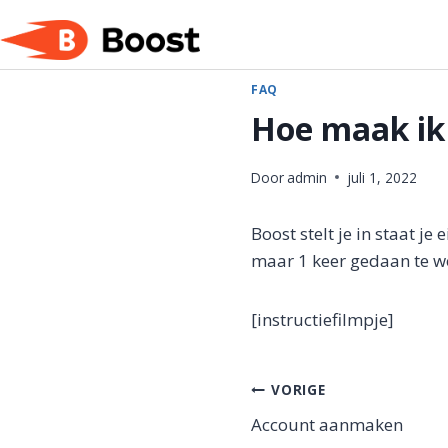
Doorgaan
naar
inhoud
FAQ
Hoe maak ik
Door
admin
juli 1, 2022
Boost stelt je in staat 
maar 1 keer gedaan te w
[instructiefilmpje]
Bericht
VORIGE
Account aanmaken
navigatie