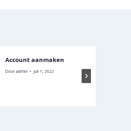
Account aanmaken
Hoe 
gehe
Door
admin
juli 1, 2022
g?
Door
a