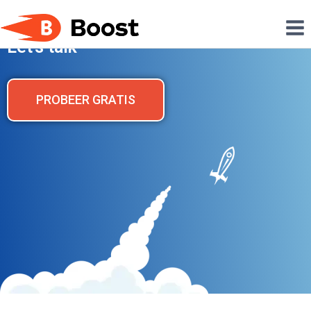
B
OOST
Let's talk
PROBEER GRATIS