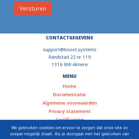
CONTACTGEGEVENS
support@boost.systems
Randstad 22 nr 119
1316 BW Almere
MENU
Home
Documentatie
Algemene voorwaarden
Privacy statement
Certificering
SOCIALS
We gebruiken cookies om ervoor te zorgen dat onze site zo
soepel mogelijk draait. Als je doorgaat met het gebruiken van